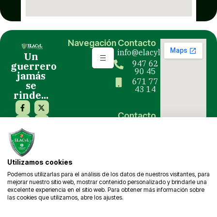
Navegación
Contacto
info@elacyl.org
Un
947 62
guerrero
90 45
jamás
671 77
se
43 14
rinde...
Contacto
Prensa y
Eventos
comunicacion@elacyl.org
Utilizamos cookies
Podemos utilizarlas para el análisis de los datos de nuestros visitantes, para
mejorar nuestro sitio web, mostrar contenido personalizado y brindarle una
excelente experiencia en el sitio web. Para obtener más información sobre
las cookies que utilizamos, abre los ajustes.
Copyright © 2025 ELACyL.
Aviso legal
Diseñador por
Teseo-Eribea
Condiciones de uso