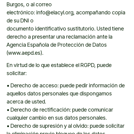
Burgos,
o
al correo
electrónico:
info@elacyl.org
,
acompañando copia
de su DNI
o
documento
identificativo
sustitutorio.
Usted
tiene
derecho a presentar una reclamación ante la
Agencia Española de Protección de Datos
(
www.aepd.es)
.
En virtud de lo que establece el RGPD
,
puede
solicitar:
•
Derecho de acceso: puede pedir información de
aquellos datos personales que dispongamos
acerca de
usted.
•
Derecho de rectificación: puede comunicar
cualquier cambio en
s
us datos personales.
•
Derecho de supresión y al olvido: puede solicitar
la eliminación previo bloqueo de los datos