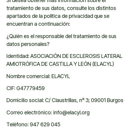
Si desea obtener más información sobre el
tratamiento de
s
us datos, consult
e
los distintos
apartados de la política de privacidad que se
encuentran a continuación:
¿Quién es el responsable del tratamiento de sus
datos personales?
Identidad
:
ASOCIACIÓN DE ESCLEROSIS LATERAL
AMIOTRÓFICA DE CASTILLA Y LEÓN (ELACYL)
Nombre comercial
:
ELACYL
CIF
:
G47779459
Domicilio social
: C/ Claustrillas, nº 3; 09001 Burgos
Correo electrónico
:
info@elacyl.org
Teléfono
:
947
629
045