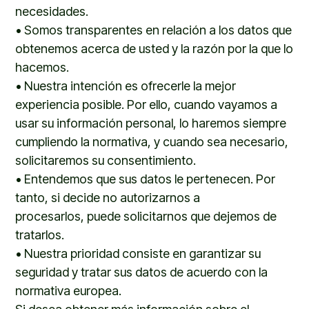
necesidades.
•
Somos transparentes en relación a los datos que
obtenemos acerca de
usted
y la razón por la que lo
hacemos.
•
Nuestra intención es ofrecer
l
e la mejor
experiencia posible. Por ello, cuando vayamos a
usar
s
u información personal
,
lo haremos siempre
cumpliendo la normativa, y cuando sea necesario,
solicitaremos
s
u consentimiento.
•
Entendemos que
s
us datos
l
e pertenecen. Por
tanto, si decide
no autorizarnos a
procesarlos
,
puede solicitarnos que dejemos de
tratarlos.
•
Nuestra prioridad consiste en garantizar
s
u
seguridad y tratar
s
us datos de acuerdo con la
normativa europea.