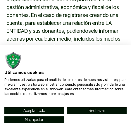
gestión administrativa, económica y fiscal de los
donantes. En el caso de registrarse creando una
cuenta, para establecer una relación entre LA
ENTIDAD y sus donantes, pudiéndosele informar
además por cualquier medio, incluidos los medios
electrónicos, de cualquier cuestión relacionada
con el destino de las donaciones.
Tiempo de conservación
Utilizamos cookies
LA ENTIDAD
guardará sus datos mientras sea
Podemos utilizarlas para el análisis de los datos de nuestros visitantes, para
mejorar nuestro sitio web, mostrar contenido personalizado y brindarle una
usted donante de la misma, y no solicite su
excelente experiencia en el sitio web. Para obtener más información sobre
supresión, en cualquier caso durante el tiempo
las cookies que utilizamos, abre los ajustes.
necesario para cumplir con los plazos legales
establecidos por la legislación sobre
Aceptar todo
Rechazar
Asociaciones, Tributaria, Prevención del Blanqueo
No, ajustar
de Capitales y Financiación del Terrorismo, o con