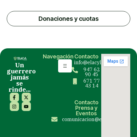
Donaciones y cuotas
Navegación
Contacto
info@elacyl.org
Un
947 62
guerrero
90 45
jamás
671 77
se
43 14
rinde...
Contacto
Prensa y
Eventos
comunicacion@elacyl.org