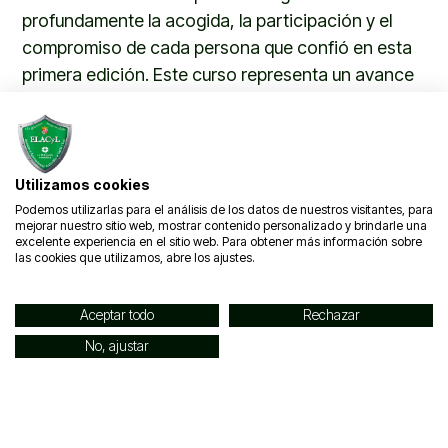
profundamente la acogida, la participación y el
compromiso de cada persona que confió en esta
primera edición. Este curso representa un avance
importante para ELACyL y una prueba de que
formar y cuidar también es una forma de
luchar contra la ELA
.
Utilizamos cookies
Podemos utilizarlas para el análisis de los datos de nuestros visitantes, para
mejorar nuestro sitio web, mostrar contenido personalizado y brindarle una
excelente experiencia en el sitio web. Para obtener más información sobre
ANTERIOR
SIGUIENTE
las cookies que utilizamos, abre los ajustes.
El Cross de Carcedo de Burgos vuelve a correr un año más a favor de ELACyL
La Carrera Solidaria Contra la ELA de Fundación Eurocaja Rural recauda más de 103.000 euros para las asociaciones de ELA
Aceptar todo
Rechazar
No, ajustar
Navegación
Contacto
info@elacyl.org
Un
947 62
guerrero