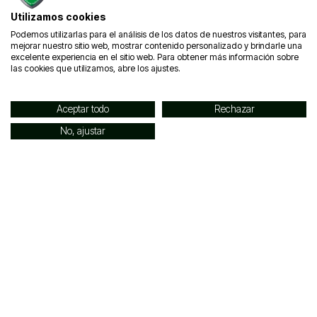
XXIV Trofeo Félix Hernando
Castilla y León amplía las ayudas a las personas afectadas de ELA y sus familias
Utilizamos cookies
Podemos utilizarlas para el análisis de los datos de nuestros visitantes, para
mejorar nuestro sitio web, mostrar contenido personalizado y brindarle una
excelente experiencia en el sitio web. Para obtener más información sobre
las cookies que utilizamos, abre los ajustes.
Navegación
Contacto
info@elacyl.org
Un
947 62
Aceptar todo
Rechazar
guerrero
90 45
jamás
No, ajustar
671 77
se
43 14
rinde...
Contacto
Prensa y
Eventos
comunicacion@elacyl.org