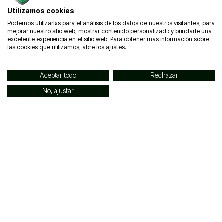
Navegación
Contacto
Utilizamos cookies
info@elacyl.org
Un
Podemos utilizarlas para el análisis de los datos de nuestros visitantes, para
947 62
guerrero
mejorar nuestro sitio web, mostrar contenido personalizado y brindarle una
90 45
excelente experiencia en el sitio web. Para obtener más información sobre
jamás
671 77
las cookies que utilizamos, abre los ajustes.
se
43 14
rinde...
Aceptar todo
Rechazar
Contacto
Prensa y
No, ajustar
Eventos
comunicacion@elacyl.org
Copyright © 2025 ELACyL.
Aviso legal
Diseñador por
Teseo-Eribea
Condiciones de uso
Política de privacidad
Política de cookies
Canal de denuncias